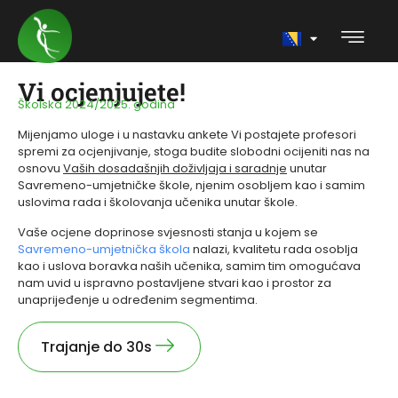
Vi ocjenjujete!
Školska 2024/2025. godina
Mijenjamo uloge i u nastavku ankete Vi postajete profesori
spremi za ocjenjivanje, stoga budite slobodni ocijeniti nas na
osnovu
Vaših dosadašnjih doživljaja i saradnje
unutar
Savremeno-umjetničke škole, njenim osobljem kao i samim
uslovima rada i školovanja učenika unutar škole.
Vaše ocjene doprinose svjesnosti stanja u kojem se
Savremeno-umjetnička škola
nalazi, kvalitetu rada osoblja
kao i uslova boravka naših učenika, samim tim omogućava
nam uvid u ispravno postavljene stvari kao i prostor za
unaprijeđenje u određenim segmentima.
Trajanje do 30s