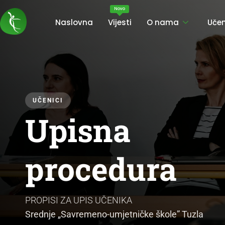
Novo
Naslovna
Vijesti
O nama
Učen
UČENICI
Upisna
procedura
PROPISI ZA UPIS UČENIKA
Srednje „Savremeno-umjetničke škole” Tuzla