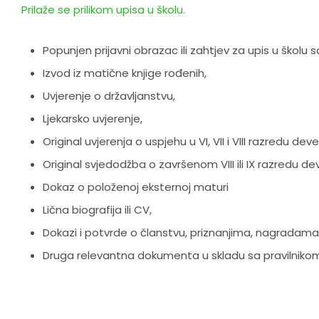
Prilaže se prilikom upisa u školu.
Popunjen prijavni obrazac ili zahtjev za upis u školu s
Izvod iz matične knjige rođenih,
Uvjerenje o državljanstvu,
Ljekarsko uvjerenje,
Original uvjerenja o uspjehu u VI, VII i VIII razredu d
Original svjedodžba o završenom VIII ili IX razredu 
Dokaz o položenoj eksternoj maturi
Lična biografija ili CV,
Dokazi i potvrde o članstvu, priznanjima, nagradama,
Druga relevantna dokumenta u skladu sa pravilnikom o