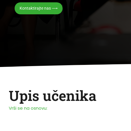
Kontaktirajte nas ⟶
Upis učenika
Vrši se na osnovu: