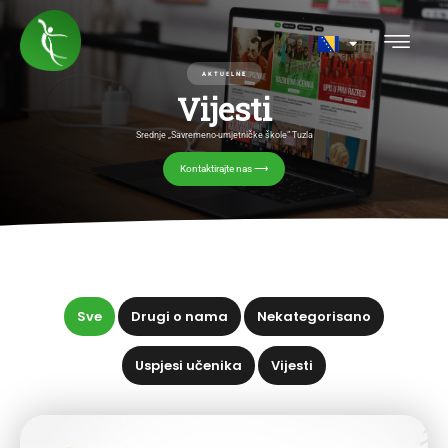
AKTUELNE
Vijesti
Srednje „Savremeno-umjetničke škole” Tuzla
Kontaktirajte nas ⟶
Sve
Drugi o nama
Nekategorisano
Uspjesi učenika
Vijesti