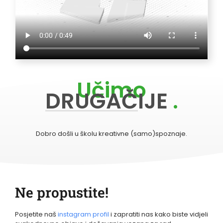
Učimo
DRUGAČIJE
.
Dobro došli u školu kreativne (samo)spoznaje.
Ne propustite!
Posjetite naš
instagram profil
i zapratiti nas kako biste vidjeli